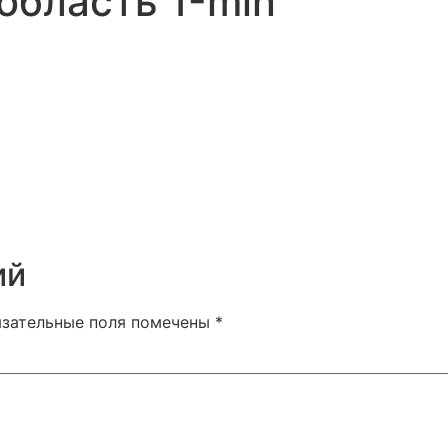
область 1-min
ий
язательные поля помечены
*