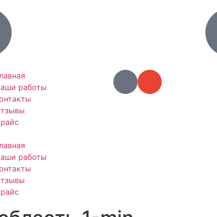
лавная
аши работы
онтакты
тзывы
райс
лавная
аши работы
онтакты
тзывы
райс