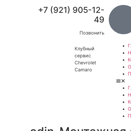
+7 (921) 905-12-
49
Позвонить
Г
Клубный
Н
сервис
К
Chevrolet
О
Camaro
П
Г
Н
К
О
П