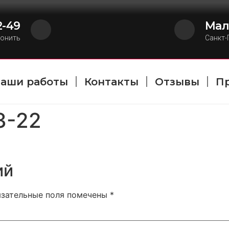
2-49
Мал
онить
Санкт-
аши работы
Контакты
Отзывы
П
3-22
ий
язательные поля помечены
*