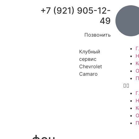
+7 (921) 905-12-
49
Позвонить
Г
Клубный
Н
сервис
К
Chevrolet
О
Camaro
П
Г
Н
К
О
П