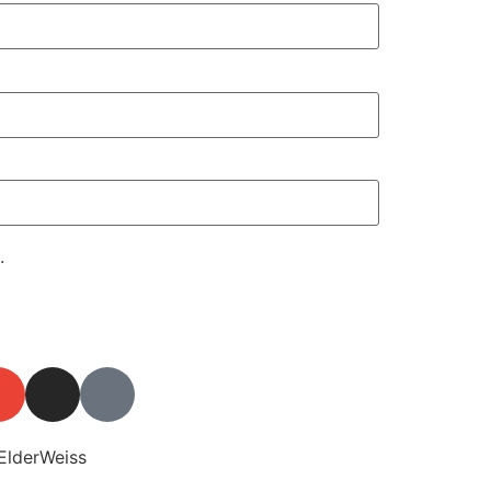
.
ElderWeiss