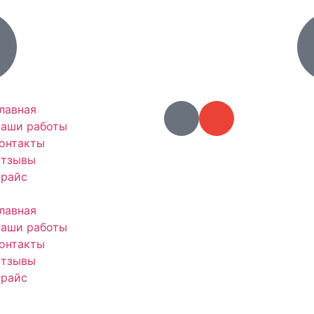
лавная
аши работы
онтакты
тзывы
райс
лавная
аши работы
онтакты
тзывы
райс