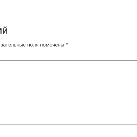
ий
язательные поля помечены
*